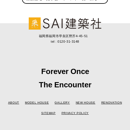
福岡県福岡市早良区野芥4-45-51
tel : 0120-31-3148
Forever Once
The Encounter
ABOUT
MODEL HOUSE
GALLERY
NEW HOUSE
RENOVATION
SITEMAP
PRIVACY POLICY