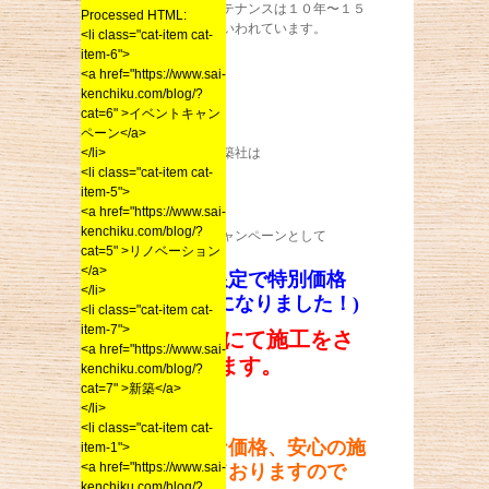
屋根の塗装メンテナンスは１０年〜１５
Processed HTML:
年ごとに必要といわれています。
<li class="cat-item cat-
item-6">
<a href="https://www.sai-
kenchiku.com/blog/?
cat=6" >イベントキャン
ペーン</a>
そこでＳＡＩ建築社は
</li>
<li class="cat-item cat-
item-5">
<a href="https://www.sai-
kenchiku.com/blog/?
屋根塗り替えキャンペーンとして
cat=5" >リノベーション
</a>
限定５棟限定で特別価格
</li>
(あと２棟になりました！)
<li class="cat-item cat-
item-7">
198,000円にて施工をさ
<a href="https://www.sai-
せて頂きます。
kenchiku.com/blog/?
cat=7" >新築</a>
</li>
<li class="cat-item cat-
大変お得な価格、安心の施
item-1">
<a href="https://www.sai-
工となっておりますので
kenchiku.com/blog/?