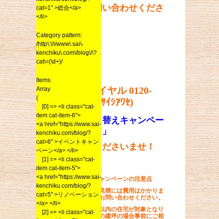
急いでお問い合わせくださ
cat=1" >総合</a>
</li>
い！
Category pattern:
/http\:\/\/www\.sai\-
kenchiku\.com\/blog\/\?
cat\=(\d+)/
問い合わせ先
Items:
フリーダイヤル 0120-
Array
(
313148(ｻｲｻｲｼｱﾜｾ)
[0] => <li class="cat-
item cat-item-6">
「屋根塗り替えキャンペー
<a href="https://www.sai-
ンについて」
kenchiku.com/blog/?
cat=6" >イベントキャン
とお電話くださいませ！
ペーン</a> </li>
[1] => <li class="cat-
item cat-item-5">
<a href="https://www.sai-
屋根塗り替えキャンペーンの注意点
kenchiku.com/blog/?
※現場調査・お見積には費用はかかりま
cat=5" >リノベーション
せん。お気軽にお問い合わせください。
</a> </li>
※建坪約４０坪以内の住宅が対象となり
[2] => <li class="cat-
ます。それ以上の建坪の場合事前にご相