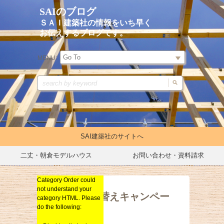
SAIのブログ
ＳＡＩ建築社の情報をいち早く
お伝えするブログです。
MENU:
SAI建築社のサイトへ
二丈・朝倉モデルハウス
お問い合わせ・資料請求
Category Order could
イベントキャンペーン
not understand your
リノベーション
屋根塗り替えキャンペー
category HTML. Please
ン実施！
do the following:
新築
総合