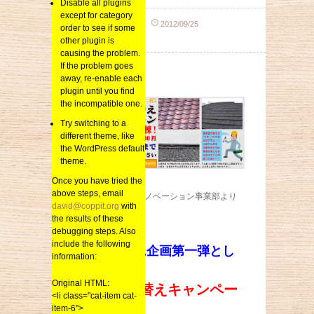
Disable all plugins
except for category
sai_kenchiku
2012/09/25
order to see if some
総合
other plugin is
causing the problem.
If the problem goes
away, re-enable each
plugin until you find
the incompatible one.
Try switching to a
different theme, like
the WordPress default
theme.
Once you have tried the
above steps, email
ＳＡＩ建築社 リノベーション事業部より
david@coppit.org
with
the results of these
debugging steps. Also
include the following
リフォーム企画第一弾とし
information:
て
Original HTML:
屋根塗り替えキャンペー
<li class="cat-item cat-
ンを
item-6">