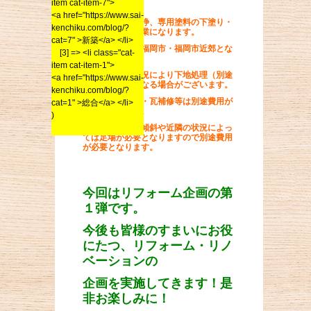
item cat-item-7">
談ください。
<a href="https://www.sai-
※塗り替えは洗浄、専用塗料の下塗り・
kenchiku.com/blog/?
上塗りという作業になります。
cat=7" >新築</a> </li>
※対応エリアは福岡市・福岡市近郊とな
[3] => <li class="cat-
ります。
item cat-item-1">
※屋根の劣化状況により下地処理（別途
<a href="https://www.sai-
費用）が必要となる場合がございます。
kenchiku.com/blog/?
※樋・破風塗装・瓦補修等は別途費用が
cat=1" >総合</a> </li>
必要となります。
)
※屋根の勾配・傾斜や近隣の状況によっ
ては足場が必要となりますので別途費用
が必要となります。
今回はリフォーム企画の第
１弾です。
今後も皆様のすまいにお役
にたつ、リフォーム・リノ
ベーションの
企画を実施してきます！是
非お楽しみに！