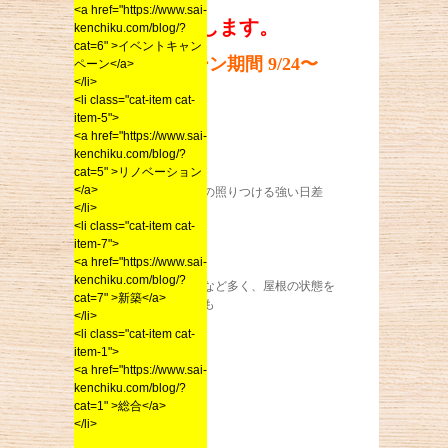
<a href="https://www.sai-
実施いたします。
kenchiku.com/blog/?
cat=6" >イベントキャン
キャンペーン期間 9/24〜
ペーン</a>
</li>
10/31まで
<li class="cat-item cat-
item-5">
<a href="https://www.sai-
kenchiku.com/blog/?
cat=5" >リノベーション
</a>
ここ近年、夏場の照りつける強い日差
</li>
し、激しい雨や、
<li class="cat-item cat-
item-7">
<a href="https://www.sai-
kenchiku.com/blog/?
勢いの強い台風など多く、屋根の状態を
cat=7" >新築</a>
心配している方も
</li>
<li class="cat-item cat-
item-1">
<a href="https://www.sai-
多いはずです。
kenchiku.com/blog/?
cat=1" >総合</a>
</li>