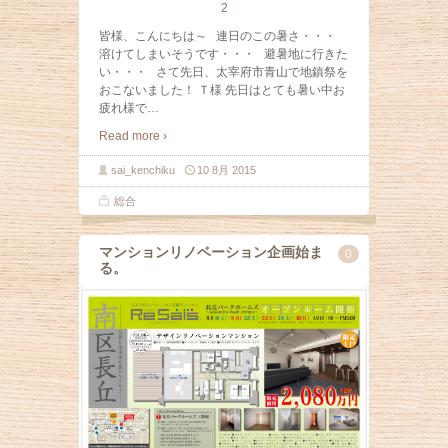
2
皆様、こんにちは～ 連日のこの暑さ・・・
溶けてしまいそうです・・・ 避暑地に行きた
い・・・ さて先日、太宰府市青山で地鎮祭を
おこないました！ Ｔ様 先日はとても暑い中お
疲れ様で
…
Read more ›
sai_kenchiku
10 8月 2015
総合
マンションリノベーション企画始ま
0
る。