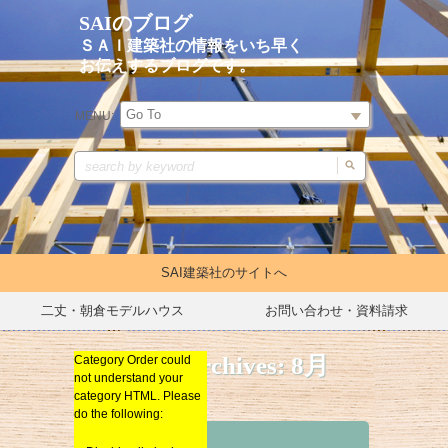
SAIのブログ
ＳＡＩ建築社の情報をいち早く
お伝えするブログです。
MENU:
SAI建築社のサイトへ
二丈・朝倉モデルハウス
お問い合わせ・資料請求
Monthly Archives:
8月
Category Order could
イベントキャンペーン
Category Order could
イベントキャンペーン
not understand your
not understand your
リノベーション
リノベーション
2015
category HTML. Please
category HTML. Please
新築
do the following:
do the following:
新築
総合
Archives
総合