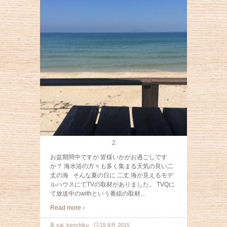
2
お盆期間中ですが 皆様いかがお過ごしです
か？ 海水浴の方々も多く集まる天気の良い二
丈の海 そんな夏の日に 二丈 海が見えるモデ
ルハウスにてTVの取材がありました。 TVQに
て放送中のwithという番組の取材
…
Read more ›
sai_kenchiku
15 8月 2015