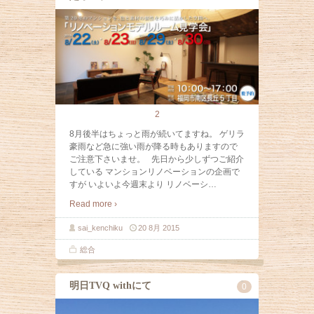
2
8月後半はちょっと雨が続いてますね。 ゲリラ
豪雨など急に強い雨が降る時もありますので
ご注意下さいませ。 先日から少しずつご紹介
している マンションリノベーションの企画で
すが いよいよ今週末より リノベーシ
…
Read more ›
sai_kenchiku
20 8月 2015
総合
明日TVQ withにて
0