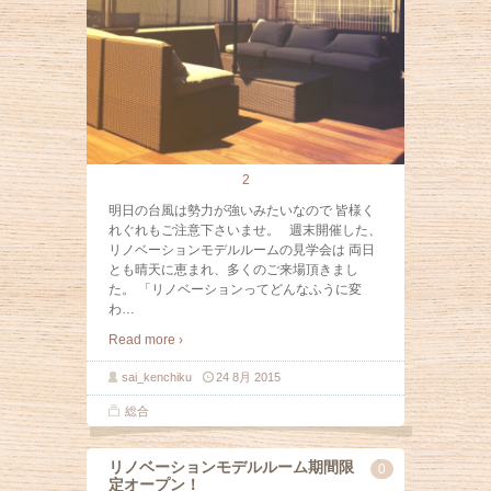
2
明日の台風は勢力が強いみたいなので 皆様く
れぐれもご注意下さいませ。 週末開催した、
リノベーションモデルルームの見学会は 両日
とも晴天に恵まれ、多くのご来場頂きまし
た。 「リノベーションってどんなふうに変
わ
…
Read more ›
sai_kenchiku
24 8月 2015
総合
リノベーションモデルルーム期間限
0
定オープン！