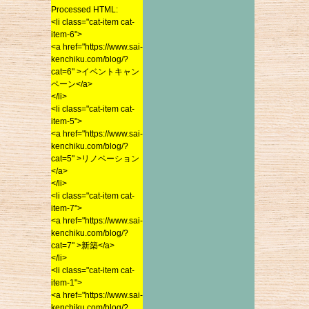
Processed HTML:
<li class="cat-item cat-
2015年5月
<li class="cat-item cat-
item-6">
2015年4月
item-6">
<a href="https://www.sai-
<a href="https://www.sai-
2015年3月
kenchiku.com/blog/?
kenchiku.com/blog/?
cat=6" >イベントキャン
2015年2月
cat=6" >イベントキャン
ペーン</a>
2015年1月
ペーン</a>
</li>
2014年12月
</li>
<li class="cat-item cat-
<li class="cat-item cat-
2014年11月
item-5">
item-5">
<a href="https://www.sai-
2014年10月
<a href="https://www.sai-
kenchiku.com/blog/?
2014年9月
kenchiku.com/blog/?
cat=5" >リノベーション
2014年8月
cat=5" >リノベーション
</a>
</a>
</li>
2014年7月
</li>
<li class="cat-item cat-
2014年6月
<li class="cat-item cat-
item-7">
2014年5月
item-7">
<a href="https://www.sai-
<a href="https://www.sai-
2014年4月
kenchiku.com/blog/?
kenchiku.com/blog/?
cat=7" >新築</a>
2014年3月
cat=7" >新築</a>
</li>
2014年2月
</li>
<li class="cat-item cat-
2014年1月
<li class="cat-item cat-
item-1">
item-1">
<a href="https://www.sai-
2013年12月
<a href="https://www.sai-
kenchiku.com/blog/?
2013年11月
kenchiku.com/blog/?