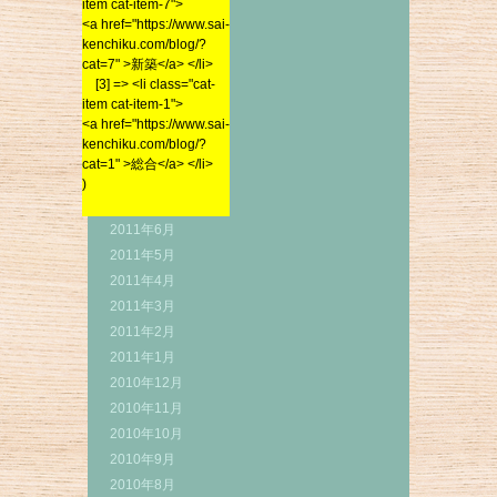
2012年3月
item cat-item-7">
<a href="https://www.sai-
<a href="https://www.sai-
2012年2月
kenchiku.com/blog/?
kenchiku.com/blog/?
cat=7" >新築</a> </li>
2012年1月
cat=7" >新築</a> </li>
[3] => <li class="cat-
2011年12月
[3] => <li class="cat-
item cat-item-1">
2011年11月
item cat-item-1">
<a href="https://www.sai-
<a href="https://www.sai-
kenchiku.com/blog/?
2011年10月
kenchiku.com/blog/?
cat=1" >総合</a> </li>
2011年9月
cat=1" >総合</a> </li>
)
2011年8月
)
2011年7月
2011年6月
2011年5月
2011年4月
2011年3月
2011年2月
2011年1月
2010年12月
2010年11月
2010年10月
2010年9月
2010年8月