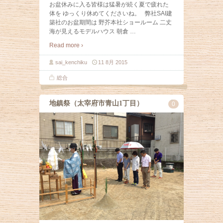
お盆休みに入る皆様は猛暑が続く夏で疲れた
体を ゆっくり休めてくださいね。 弊社SAI建
築社のお盆期間は 野芥本社ショールーム 二丈
海が見えるモデルハウス 朝倉
…
Read more ›
sai_kenchiku
11 8月 2015
総合
地鎮祭（太宰府市青山1丁目）
0