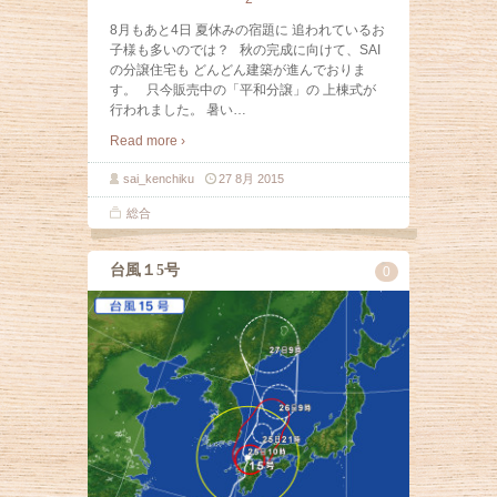
8月もあと4日 夏休みの宿題に 追われているお
子様も多いのでは？ 秋の完成に向けて、SAI
の分譲住宅も どんどん建築が進んでおりま
す。 只今販売中の「平和分譲」の 上棟式が
行われました。 暑い
…
Read more ›
sai_kenchiku
27 8月 2015
総合
台風１5号
0