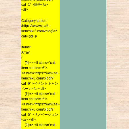
cat=1" >総合</a>
2013年10月
cat=1" >総合</a>
</li>
</li>
2013年9月
Category pattern:
2013年8月
Category pattern:
/http\:\/\/www\.sai\-
2013年7月
/http\:\/\/www\.sai\-
kenchiku\.com\/blog\/\?
2013年6月
kenchiku\.com\/blog\/\?
cat\=(\d+)/
cat\=(\d+)/
2013年5月
Items:
2013年4月
Items:
Array
2013年3月
Array
(
2013年2月
(
[0] => <li class="cat-
[0] => <li class="cat-
2013年1月
item cat-item-6">
item cat-item-6">
<a href="https://www.sai-
2012年12月
<a href="https://www.sai-
kenchiku.com/blog/?
2012年11月
kenchiku.com/blog/?
cat=6" >イベントキャン
2012年10月
cat=6" >イベントキャン
ペーン</a> </li>
ペーン</a> </li>
2012年9月
[1] => <li class="cat-
[1] => <li class="cat-
item cat-item-5">
2012年8月
item cat-item-5">
<a href="https://www.sai-
2012年7月
<a href="https://www.sai-
kenchiku.com/blog/?
2012年6月
kenchiku.com/blog/?
cat=5" >リノベーション
cat=5" >リノベーション
</a> </li>
2012年5月
</a> </li>
[2] => <li class="cat-
2012年4月
[2] => <li class="cat-
item cat-item-7">