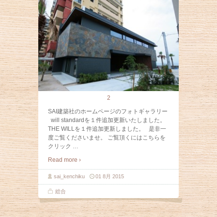
2
SAI建築社のホームページのフォトギャラリー
will standardを１件追加更新いたしました。
THE WILLを１件追加更新しました。 是非一
度ご覧くださいませ。 ご覧頂くにはこちらを
クリック
…
Read more ›
sai_kenchiku
01 8月 2015
総合