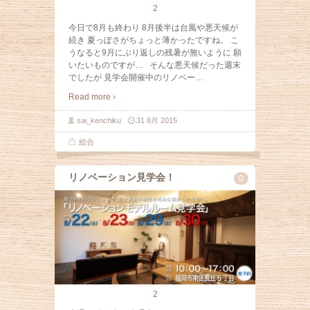
2
今日で8月も終わり 8月後半は台風や悪天候が
続き 夏っぽさがちょっと薄かったですね。 こ
うなると9月にぶり返しの残暑が無いように 願
いたいものですが… そんな悪天候だった週末
でしたが 見学会開催中のリノベー
…
Read more ›
sai_kenchiku
31 8月 2015
総合
リノベーション見学会！
0
2