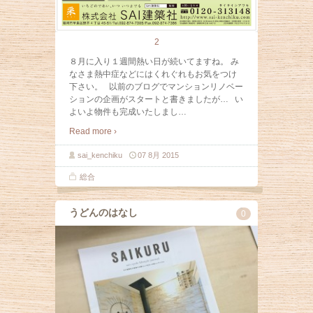
2
８月に入り１週間熱い日が続いてますね。 み
なさま熱中症などにはくれぐれもお気をつけ
下さい。 以前のブログでマンションリノベー
ションの企画がスタートと書きましたが… い
よいよ物件も完成いたしまし
…
Read more ›
sai_kenchiku
07 8月 2015
総合
うどんのはなし
0