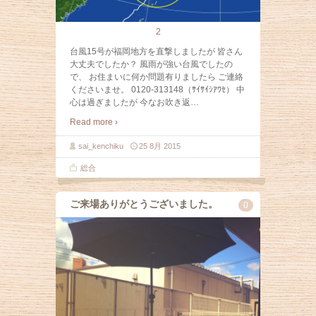
2
台風15号が福岡地方を直撃しましたが 皆さん
大丈夫でしたか？ 風雨が強い台風でしたの
で、 お住まいに何か問題有りましたら ご連絡
くださいませ。 0120-313148（ｻｲｻｲｼｱﾜｾ） 中
心は過ぎましたが 今なお吹き返
…
Read more ›
sai_kenchiku
25 8月 2015
総合
ご来場ありがとうございました。
0