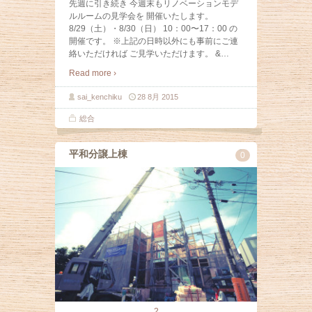
先週に引き続き 今週末もリノベーションモデ
ルルームの見学会を 開催いたします。
8/29（土）・8/30（日） 10：00〜17：00 の
開催です。 ※上記の日時以外にも事前にご連
絡いただければ ご見学いただけます。 &
…
Read more ›
sai_kenchiku
28 8月 2015
総合
平和分譲上棟
0
2