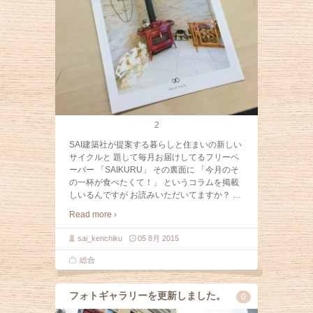
2
SAI建築社が提案する暮らしと住まいの新しい
サイクルと 題して毎月お届けしてるフリーペ
ーパー 「SAIKURU」 その裏面に 「今月のそ
の一杯が食べたくて！」 というコラムを掲載
しいるんですが お読みいただいてますか？
…
Read more ›
sai_kenchiku
05 8月 2015
総合
フォトギャラリーを更新しました。
0