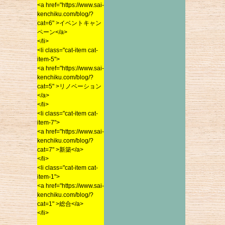
<a href="https://www.sai-
2017年1月
kenchiku.com/blog/?
kenchiku.com/blog/?
cat=6" >イベントキャン
2016年12月
cat=6" >イベントキャン
ペーン</a>
2016年11月
ペーン</a>
</li>
2016年10月
</li>
<li class="cat-item cat-
<li class="cat-item cat-
2016年9月
item-5">
item-5">
<a href="https://www.sai-
2016年8月
<a href="https://www.sai-
kenchiku.com/blog/?
2016年7月
kenchiku.com/blog/?
cat=5" >リノベーション
2016年6月
cat=5" >リノベーション
</a>
</a>
</li>
2016年5月
</li>
<li class="cat-item cat-
2016年4月
<li class="cat-item cat-
item-7">
2016年3月
item-7">
<a href="https://www.sai-
<a href="https://www.sai-
2016年2月
kenchiku.com/blog/?
kenchiku.com/blog/?
cat=7" >新築</a>
2016年1月
cat=7" >新築</a>
</li>
2015年12月
</li>
<li class="cat-item cat-
2015年11月
<li class="cat-item cat-
item-1">
item-1">
<a href="https://www.sai-
2015年10月
<a href="https://www.sai-
kenchiku.com/blog/?
2015年9月
kenchiku.com/blog/?
cat=1" >総合</a>
2015年8月
cat=1" >総合</a>
</li>
</li>
2015年7月
Processed HTML:
2015年6月