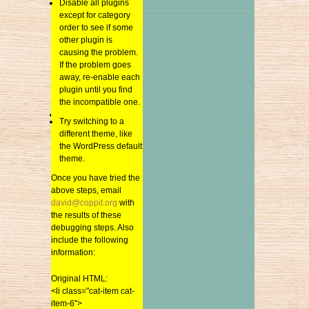
Disable all plugins
Disable all plugins
except for category
except for category
order to see if some
order to see if some
2018年7月
other plugin is
other plugin is
2018年6月
causing the problem.
causing the problem.
2018年5月
If the problem goes
If the problem goes
away, re-enable each
away, re-enable each
2018年4月
plugin until you find
plugin until you find
2018年3月
the incompatible one.
the incompatible one.
2018年2月
Try switching to a
Try switching to a
2018年1月
different theme, like
different theme, like
the WordPress default
2017年12月
the WordPress default
theme.
2017年11月
theme.
Once you have tried the
2017年10月
above steps, email
Once you have tried the
david@coppit.org
2017年9月
above steps, email
david@coppit.org
with
with the results of these
2017年8月
the results of these
debugging steps. Also
2017年7月
debugging steps. Also
include the following
2017年6月
include the following
information:
information:
2017年5月
Original HTML:
2017年4月
Original HTML:
<li class="cat-item cat-
2017年3月
<li class="cat-item cat-
item-6">
2017年2月
item-6">
<a href="https://www.sai-