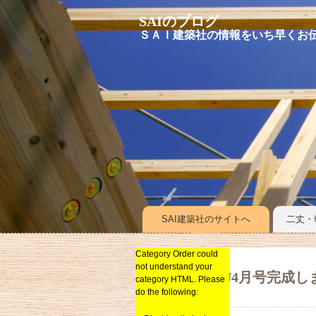
SAIのブログ
ＳＡＩ建築社の情報をいち早く
お
SAI建築社のサイトへ
二丈・
Category Order could
イベントキャンペーン
not understand your
リノベーション
SAIKURU4月号完成
category HTML. Please
do the following:
新築
総合