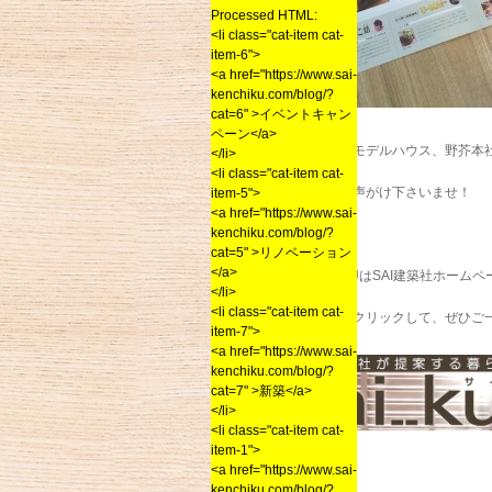
Processed HTML:
<li class="cat-item cat-
item-6">
<a href="https://www.sai-
kenchiku.com/blog/?
cat=6" >イベントキャン
ペーン</a>
朝倉、二丈の各モデルハウス、野芥本
</li>
<li class="cat-item cat-
ご来場の際にお声がけ下さいませ！
item-5">
<a href="https://www.sai-
kenchiku.com/blog/?
cat=5" >リノベーション
</a>
過去のSAIKURUはSAI建築社ホー
</li>
<li class="cat-item cat-
下記のバナーをクリックして、ぜひご
item-7">
<a href="https://www.sai-
kenchiku.com/blog/?
cat=7" >新築</a>
</li>
<li class="cat-item cat-
item-1">
<a href="https://www.sai-
kenchiku.com/blog/?