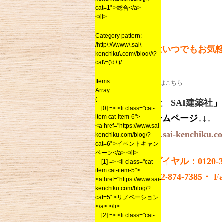
cat=1" >総合</a>
</li>
Category pattern:
/http\:\/\/www\.sai\-
資料請求はいつでもお気
kenchiku\.com\/blog\/\?
cat\=(\d+)/
Items:
お問い合わせ先はこちら
Array
(
「株式会社 SAI建築社
」
[0] => <li class="cat-
item cat-item-6">
・弊社ホームページ↓↓↓
<a href="https://www.sai-
http://www.sai-kenchiku.c
kenchiku.com/blog/?
cat=6" >イベントキャン
ペーン</a> </li>
・フリーダイヤル：0120-
[1] => <li class="cat-
item cat-item-5">
・ Tel ：092-874-7385・ F
<a href="https://www.sai-
kenchiku.com/blog/?
cat=5" >リノベーション
</a> </li>
[2] => <li class="cat-