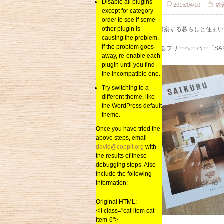
Disable all plugins
sai_kenchiku
2015/04/10
総
except for category
order to see if some
other plugin is
「SAI建築社が提案する暮らしと住ま
causing the problem.
If the problem goes
毎月お届けしてるフリーペーパー「SAI
away, re-enable each
plugin until you find
the incompatible one.
Try switching to a
different theme, like
the WordPress default
theme.
Once you have tried the
above steps, email
david@coppit.org
with
the results of these
debugging steps. Also
include the following
information:
Original HTML:
<li class="cat-item cat-
item-6">