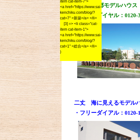
item cat-item-7">
朝倉 森の郷モデルハウス
<a href="https://www.sai-
kenchiku.com/blog/?
・フリーダイヤル：0120-
cat=7" >新築</a> </li>
[3] => <li class="cat-
item cat-item-1">
<a href="https://www.sai-
kenchiku.com/blog/?
cat=1" >総合</a> </li>
)
二丈 海に見えるモデル
・フリーダイアル：0120-1