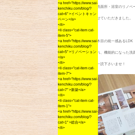
<a href="https://www.sai-
今月は、LDKと洗面所・浴室のリノベ
kenchiku.com/blog/?
cat=6" >イベントキャン
お客様を取材させていただきました。
ペーン</a>
</li>
<li class="cat-item cat-
item-5">
<a href="https://www.sai-
明るく開放的で木目の統一感あるLDK
kenchiku.com/blog/?
cat=5" >リノベーション
スッキリ整理され、機能的になった洗
</a>
</li>
ぜひその目でご一読下さいませ！
<li class="cat-item cat-
item-7">
<a href="https://www.sai-
kenchiku.com/blog/?
cat=7" >新築</a>
</li>
<li class="cat-item cat-
item-1">
<a href="https://www.sai-
kenchiku.com/blog/?
cat=1" >総合</a>
</li>