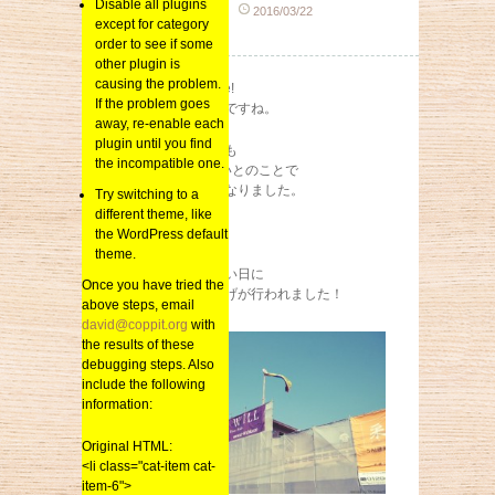
Disable all plugins
sai_kenchiku
2016/03/22
except for category
総合
order to see if some
other plugin is
causing the problem.
spring has come!
If the problem goes
いよいよ春到来ですね。
away, re-enable each
plugin until you find
福岡の桜の開花も
the incompatible one.
例年の4日も早いとのことで
すっかり暖かくなりました。
Try switching to a
different theme, like
the WordPress default
theme.
そんな春の温かい日に
Once you have tried the
上棟式のもち投げが行われました！
above steps, email
david@coppit.org
with
the results of these
debugging steps. Also
include the following
information:
Original HTML:
<li class="cat-item cat-
item-6">