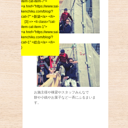
item cat-item-7">
<a href="https://www.sai-
kenchiku.com/blog/?
cat=7" >新築</a> </li>
[3] => <li class="cat-
item cat-item-1">
<a href="https://www.sai-
kenchiku.com/blog/?
cat=1" >総合</a> </li>
)
お施主様や棟梁やスタッフみんなで
餅や小銭やお菓子など一斉にふるまいま
す。