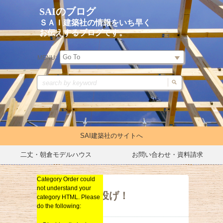
SAIのブログ
ＳＡＩ建築社の情報をいち早く
お伝えするブログです。
MENU:
SAI建築社のサイトへ
二丈・朝倉モデルハウス
お問い合わせ・資料請求
Category Order could
イベントキャンペーン
not understand your
リノベーション
春のもち投げ！
category HTML. Please
do the following:
新築
総合