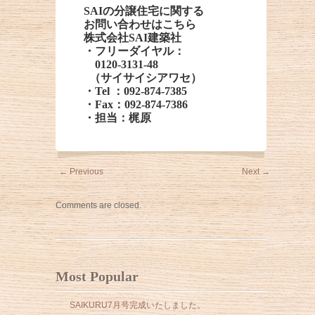
SAIの分譲住宅に関する
お問い合わせはこちら
株式会社SAI建築社
・フリーダイヤル：
0120-3131-48
（サイサイシアワセ）
・Tel ：092-874-7385
・Fax：092-874-7386
・担当：梶原
←
Previous
Next
→
Comments are closed.
Most Popular
SAIKURU7月号完成いたしました。