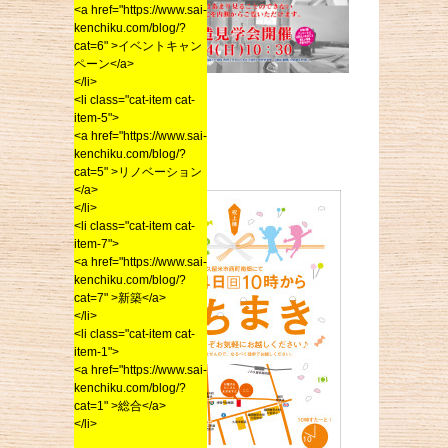
<a href="https://www.sai-
kenchiku.com/blog/?
cat=6" >イベントキャン
ペーン</a>
</li>
<li class="cat-item cat-
同じ日の
item-5">
同じ場所
<a href="https://www.sai-
6/24日（日）
kenchiku.com/blog/?
10:00より
cat=5" >リノベーション
</a>
</li>
<li class="cat-item cat-
item-7">
<a href="https://www.sai-
kenchiku.com/blog/?
cat=7" >新築</a>
</li>
<li class="cat-item cat-
item-1">
<a href="https://www.sai-
kenchiku.com/blog/?
cat=1" >総合</a>
</li>