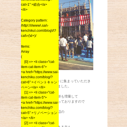
cat=1" >総合</a>
</li>
Category pattern:
/http\:\/\/www\.sai\-
kenchiku\.com\/blog\/\?
cat\=(\d+)/
Items:
Array
(
[0] => <li class="cat-
item cat-item-6">
<a href="https://www.sai-
kenchiku.com/blog/?
100人近くの方々に集まっていただき
cat=6" >イベントキャン
大変盛り上がりました。
ペーン</a> </li>
[1] => <li class="cat-
今回はさらにお餅も増量して
item cat-item-5">
開催したいと思っておりますので
<a href="https://www.sai-
kenchiku.com/blog/?
久留米市西町近辺の
cat=5" >リノベーション
方々はもちろん
</a> </li>
[2] => <li class="cat-
この物件に興味ある方も