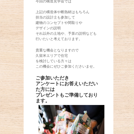
今回の構造見学会では
上記の構造体や断熱材はもちろん
担当の設計士も参加して
建物のコンセプトや間取りや
デザインの説明
それ以外の土地や、予算の説明なども
行いたいと考えております。
貴重な機会となりますので
久留米エリアで住宅
を検討している方々は
この機会にぜひご参加くださいませ。
ご参加いただき
アンケートにお答えいただい
た方には
プレゼントもご準備しており
ます。