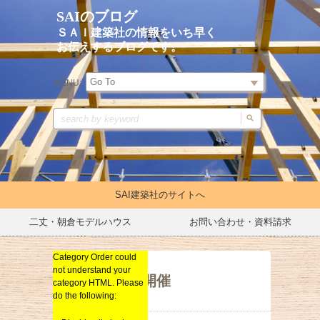
SAIのブログ
ＳＡＩ建築社の情報をいち早く
お伝えするブログです。
MENU:
SAI建築社のサイトへ
二丈・朝倉モデルハウス
お問い合わせ・資料請求
Category Order could
イベントキャンペーン
not understand your
リノベーション
もちまき開催
category HTML. Please
do the following:
新築
総合