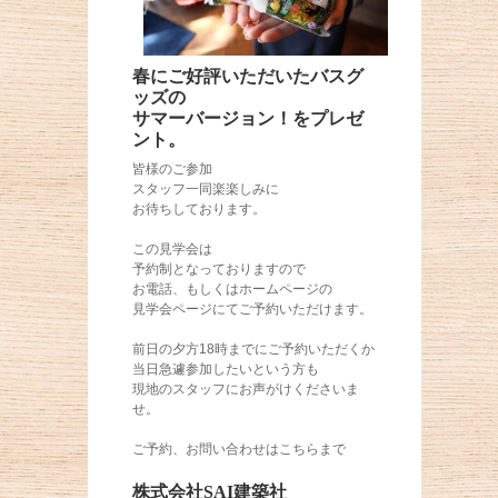
春にご好評いただいたバスグ
ッズの
サマーバージョン！をプレゼ
ント。
皆様のご参加
スタッフ一同楽楽しみに
お待ちしております。
この見学会は
予約制となっておりますので
お電話、もしくはホームページの
見学会ページにてご予約いただけます。
前日の夕方18時までにご予約いただくか
当日急遽参加したいという方も
現地のスタッフにお声がけくださいま
せ。
ご予約、お問い合わせはこちらまで
株式会社SAI建築社