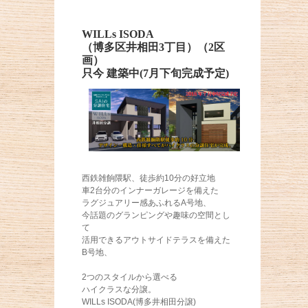
WILLs ISODA
（博多区井相田3丁目）（2区
画）
只今 建築中(7月下旬完成予定)
西鉄雑餉隈駅、徒歩約10分の好立地
車2台分のインナーガレージを備えた
ラグジュアリー感あふれるA号地、
今話題のグランピングや趣味の空間とし
て
活用できるアウトサイドテラスを備えた
B号地、
2つのスタイルから選べる
ハイクラスな分譲。
WILLs ISODA(博多井相田分譲)