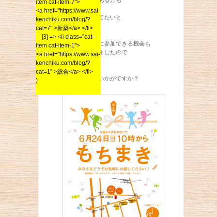
item cat-item-7">
<a href="https://www.sai-
これから家を建てたいと
kenchiku.com/blog/?
思っている方も
cat=7" >新築</a> </li>
[3] => <li class="cat-
最近はもちまきに参加できる機会も
item cat-item-1">
少なくなってきましたので
<a href="https://www.sai-
kenchiku.com/blog/?
この機会にぜひ
cat=1" >総合</a> </li>
参加してみてはいかがですか？
)