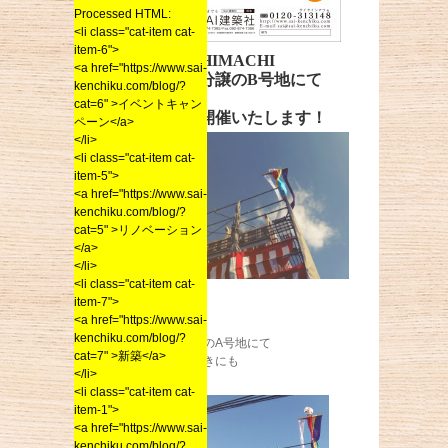
Processed HTML:
<li class="cat-item cat-
item-6">
WILLs NISHIMACHI
<a href="https://www.sai-
久留米西町分譲のB号地にて
kenchiku.com/blog/?
cat=6" >イベントキャン
もちまきを開催いたします！
ペーン</a>
</li>
<li class="cat-item cat-
item-5">
<a href="https://www.sai-
kenchiku.com/blog/?
cat=5" >リノベーション
</a>
</li>
<li class="cat-item cat-
item-7">
<a href="https://www.sai-
kenchiku.com/blog/?
先週、同じ場所のA号地にて
cat=7" >新築</a>
開催したもちまきにも
</li>
<li class="cat-item cat-
item-1">
<a href="https://www.sai-
kenchiku.com/blog/?