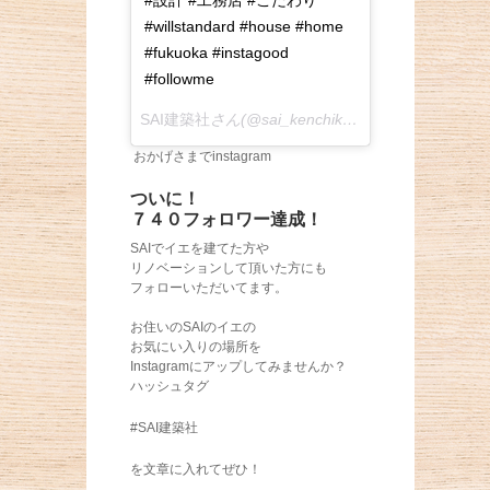
#設計 #工務店 #こだわり
#willstandard #house #home
#fukuoka #instagood
#followme
SAI建築社
さん(@sai_kenchiku)がシェアした投稿 –
おかげさまでinstagram
ついに！
７４０フォロワー達成！
SAIでイエを建てた方や
リノベーションして頂いた方にも
フォローいただいてます。
お住いのSAIのイエの
お気にい入りの場所を
Instagramにアップしてみませんか？
ハッシュタグ
#SAI建築社
を文章に入れてぜひ！