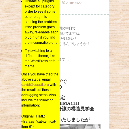
Disable all plugins
sai_kenchiku
2018/06/22
except for category
総合
order to see if some
other plugin is
causing the problem.
6月も後半戦
If the problem goes
ここ何日かは梅雨の中日で
away, re-enable each
晴れた暑い日が続いてますね。
plugin until you find
6月の昼間でこれだけ暑いと
the incompatible one.
7月・8月はどうなるんでしょうか？
Try switching to a
今年も暑い夏が
different theme, like
来そうな気がします…
the WordPress default
theme.
Once you have tried the
さて
above steps, email
前回のブログ
で
david@coppit.org
with
只今建築中の
the results of these
debugging steps. Also
SAIの分譲住宅
include the following
WILLs NISHIMACHI
information:
久留米西町分譲の構造見学会
の
Original HTML:
お知らせをいたしましたが
<li class="cat-item cat-
item-6">