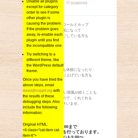
Disable all plugins
sai_kenchiku
2018/07/03
except for category
総合
order to see if some
other plugin is
causing the problem.
昨夜のサッカーワールドカップ
If the problem goes
ベルギー戦をご覧になって
away, re-enable each
眠たい一日を過ごしている方も
plugin until you find
多いのでは？
the incompatible one.
Try switching to a
更に今日は
different theme, like
台風7号の接近で
the WordPress default
小学校や中学校も休校になったり
theme.
お仕事が早く切り上げている方も
Once you have tried the
多いと思います。
above steps, email
david@coppit.org
with
まだしばらく 強い雨風が続くことも
the results of these
あると思いますので、くれぐれも
debugging steps. Also
お気をつけくださいませ。
include the following
information:
Original HTML:
弊社は本日18:00まで
<li class="cat-item cat-
通常通り営業を行っております。
item-6">
また明日6/4(水)も9:00〜