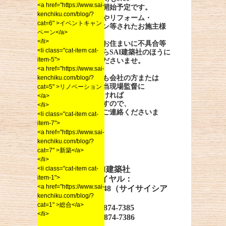
<a href="https://www.sai-
通常通り営業開始予定です。
kenchiku.com/blog/?
弊社にて新築やリフォーム・
cat=6" >イベントキャン
リノベーション等されたお施主様
ペーン</a>
で、
</li>
台風の影響でお住まいに不具合等
<li class="cat-item cat-
ございましたらSAI建築社のほうに
item-5">
すぐご連絡くださいませ。
<a href="https://www.sai-
kenchiku.com/blog/?
営業時間外でも会社の方または
担当営業や担当現場監督に
cat=5" >リノベーション
ご連絡いただければ
</a>
対応いたしますので、
</li>
お気兼ねなくご連絡くださいま
<li class="cat-item cat-
せ。
item-7">
<a href="https://www.sai-
お問い合わせは
kenchiku.com/blog/?
こちらまで
cat=7" >新築</a>
</li>
<li class="cat-item cat-
株式会社SAI建築社
item-1">
・フリーダイヤル：
<a href="https://www.sai-
0120-313148（サイサイシア
kenchiku.com/blog/?
ワセ）
cat=1" >総合</a>
・Tel ：092-874-7385
</li>
・Fax：092-874-7386