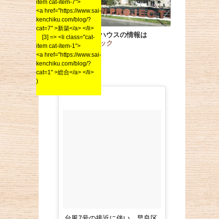
item cat-item-7">
<a href="https://www.sai-
kenchiku.com/blog/?
cat=7" >新築</a> </li>
詳細なモデルハウスの情報は
[3] => <li class="cat-
こちらをクリック
item cat-item-1">
<a href="https://www.sai-
kenchiku.com/blog/?
cat=1" >総合</a> </li>
)
台風7号の接近に伴い、早良区