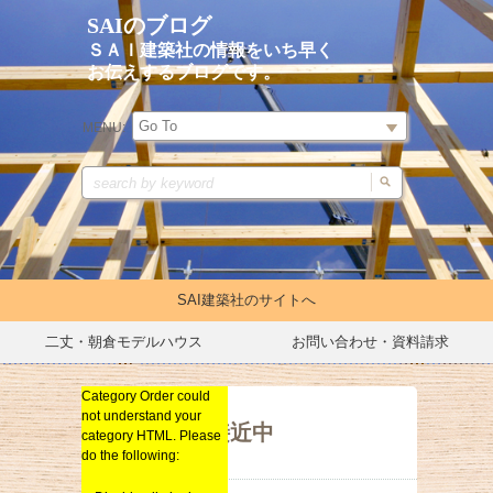
SAIのブログ
ＳＡＩ建築社の情報をいち早く
お伝えするブログです。
MENU:
SAI建築社のサイトへ
二丈・朝倉モデルハウス
お問い合わせ・資料請求
Category Order could
イベントキャンペーン
not understand your
リノベーション
台風7号接近中
category HTML. Please
do the following:
新築
総合