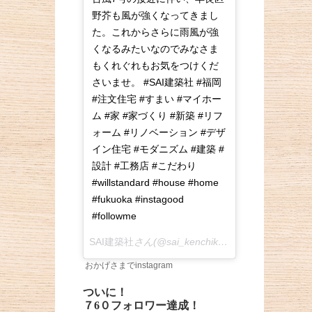
野芥も風が強くなってきまし
た。これからさらに雨風が強
くなるみたいなのでみなさま
もくれぐれもお気をつけくだ
さいませ。 #SAI建築社 #福岡
#注文住宅 #すまい #マイホー
ム #家 #家づくり #新築 #リフ
ォーム #リノベーション #デザ
イン住宅 #モダニズム #建築 #
設計 #工務店 #こだわり
#willstandard #house #home
#fukuoka #instagood
#followme
SAI建築社
さん(@sai_kenchiku)がシェアした投稿 –
おかげさまでinstagram
ついに！
７6０フォロワー達成！