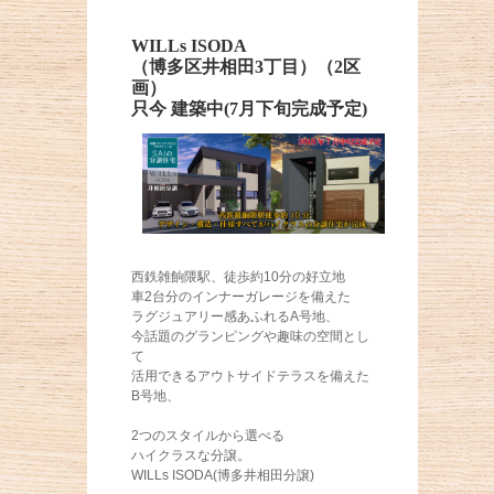
WILLs ISODA
（博多区井相田3丁目）（2区
画）
只今 建築中(7月下旬完成予定)
西鉄雑餉隈駅、徒歩約10分の好立地
車2台分のインナーガレージを備えた
ラグジュアリー感あふれるA号地、
今話題のグランピングや趣味の空間とし
て
活用できるアウトサイドテラスを備えた
B号地、
2つのスタイルから選べる
ハイクラスな分譲。
WILLs ISODA(博多井相田分譲)