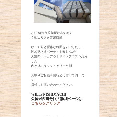
JR久留米高校前駅徒歩約5分
文教エリア久留米西町
ゆっくりと優雅な時間をすごしたり、
開放感あるパーティを楽しんだり
大空間LDKとアウトサイドテラスを活用
した
内と外のラグジュアリー空間
見学やご相談も随時受け付けておりま
す。
気軽にお問い合わせください。
WILLs NISHIMACHI
久留米西町分譲の詳細ページは
こちらをクリック