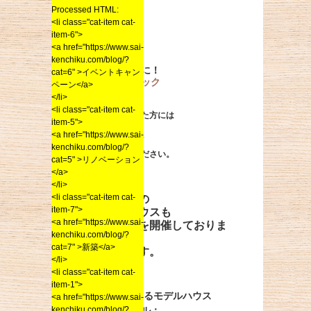
Processed HTML:
<li class="cat-item cat-
item-6">
<a href="https://www.sai-
資料請求は
kenchiku.com/blog/?
いつでも気軽に！
cat=6" >イベントキャン
こちらをクリック
ペーン</a>
※資料請求して
</li>
モデルハウスに
<li class="cat-item cat-
ご来場いただいた方には
item-5">
嬉しい特典を
<a href="https://www.sai-
ご用意してます。
詳しくは
kenchiku.com/blog/?
お問い合わせください。
cat=5" >リノベーション
</a>
</li>
<li class="cat-item cat-
二丈・朝倉の
item-7">
両モデルハウスも
<a href="https://www.sai-
随時見学会を開催しておりま
kenchiku.com/blog/?
す。
cat=7" >新築</a>
しております。
</li>
<li class="cat-item cat-
item-1">
二丈 海の見えるモデルハウス
<a href="https://www.sai-
kenchiku.com/blog/?
フリーダイアル：