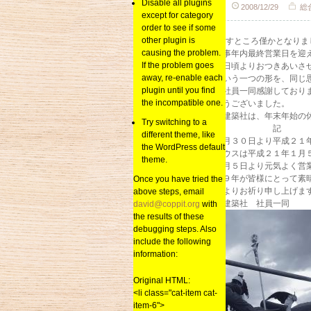
Disable all plugins
sai_kenchiku
2008/12/29
総
except for category
order to see if some
other plugin is
2008年もあと残すところ僅かとなりま
causing the problem.
弊社も本日、無事年内最終営業日を迎
If the problem goes
これも、一重に日頃よりおつきあいさ
away, re-enable each
日々「イエ」という一つの形を、同じ
plugin until you find
皆様のおかげと社員一同感謝しており
the incompatible one.
本当にありがとうございました。
株式会社ＳＡＩ建築社は、年末年始の
Try switching to a
記
different theme, like
平成２０年１２月３０日より平成２１
the WordPress default
※二丈モデルハウスは平成２１年１月
theme.
２００９年も１月５日より元気よく営
最後に、２００９年が皆様にとって素
Once you have tried the
スタッフ一同心よりお祈り申し上げま
above steps, email
株式会社ＳＡＩ建築社 社員一同
david@coppit.org
with
the results of these
debugging steps. Also
include the following
information:
Original HTML:
<li class="cat-item cat-
item-6">