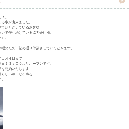
0
合
した。
える事が出来ました。
せていただいているお客様、
思いで作り続けている協力会社様、
ます。
休暇のため下記の通り休業させていただきます。
年１月４日まで
５日１３：００よりオープンです。
業を開始いたします！
晴らしい年になる事を
す。