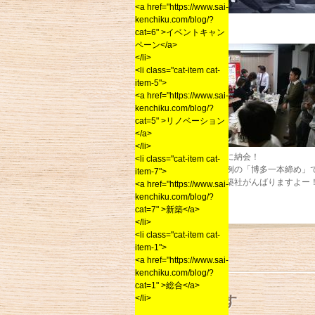
<a href="https://www.sai-
kenchiku.com/blog/?
おまけ
cat=6" >イベントキャン
ペーン</a>
</li>
<li class="cat-item cat-
item-5">
<a href="https://www.sai-
kenchiku.com/blog/?
cat=5" >リノベーション
</a>
</li>
社員一同で最後に納会！
<li class="cat-item cat-
一致団結して恒例の「博多一本締め」
item-7">
来年もＳＡＩ建築社がんばりますよー
<a href="https://www.sai-
kenchiku.com/blog/?
cat=7" >新築</a>
</li>
<li class="cat-item cat-
←
Previous
item-1">
<a href="https://www.sai-
kenchiku.com/blog/?
cat=1" >総合</a>
</li>
コメントを残す