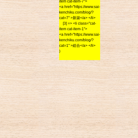
item cat-item-7">
<a href="https://www.sai-
kenchiku.com/blog/?
cat=7" >新築</a> </li>
[3] => <li class="cat-
item cat-item-1">
<a href="https://www.sai-
kenchiku.com/blog/?
cat=1" >総合</a> </li>
)