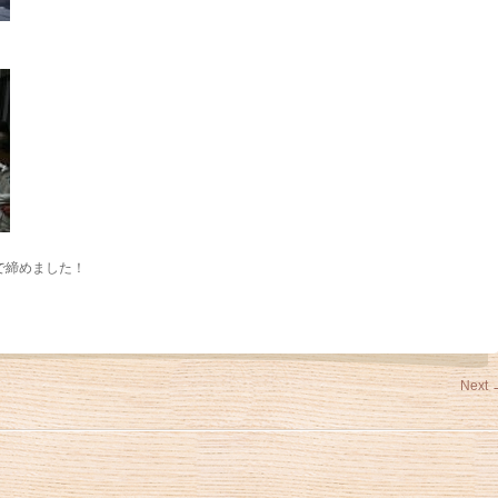
で締めました！
！
Next