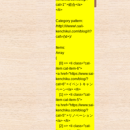
cat=1" >総合</a>
</li>
Category pattern:
/http\:\/\/www\.sai\-
kenchiku\.com\/blog\/\?
cat\=(\d+)/
Items:
Array
(
[0] => <li class="cat-
item cat-item-6">
<a href="https://www.sai-
kenchiku.com/blog/?
cat=6" >イベントキャン
ペーン</a> </li>
[1] => <li class="cat-
item cat-item-5">
<a href="https://www.sai-
kenchiku.com/blog/?
cat=5" >リノベーション
</a> </li>
[2] => <li class="cat-