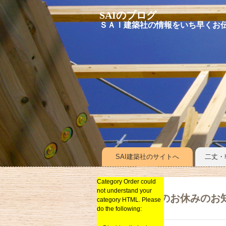
SAIのブログ
ＳＡＩ建築社の情報をいち早く
お
SAI建築社のサイトへ
二丈・
Category Order could
イベントキャンペーン
not understand your
リノベーション
年末年始のお休みのお
category HTML. Please
do the following:
新築
総合