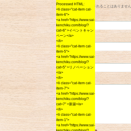
Processed HTML:
メールアドレスが公開されることはありませ
<li class="cat-item cat-
item-6">
名前
*
<a href="https://www.sai-
kenchiku.com/blog/?
cat=6" >イベントキャン
ペーン</a>
メール
*
</li>
<li class="cat-item cat-
item-5">
<a href="https://www.sai-
サイト
kenchiku.com/blog/?
cat=5" >リノベーション
</a>
</li>
コメント
<li class="cat-item cat-
item-7">
<a href="https://www.sai-
kenchiku.com/blog/?
cat=7" >新築</a>
</li>
<li class="cat-item cat-
item-1">
<a href="https://www.sai-
kenchiku.com/blog/?