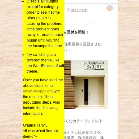
Disable all plugins
except for category
0
sai_kenchiku
2011/01/31
order to see if some
総合
other plugin is
causing the problem.
If the problem goes
いよいよ明日から受付を開始！
away, re-enable each
plugin until you find
2006年に福岡の住宅業界を震撼させた
the incompatible one.
「1,340万のイエ」。
Try switching to a
different theme, like
the WordPress default
theme.
Once you have tried the
above steps, email
david@coppit.org
with
the results of these
debugging steps. Also
include the following
information:
5種類の外観、多くのカラーリングの中
Original HTML:
からお客様の
<li class="cat-item cat-
好みのものをチョイスし組み合わせる。
item-6">
オリジナルの鉄骨階段、洗面化粧台、建