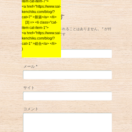
item cat-item-7">
<a href="https://www.sai-
kenchiku.com/blog/?
コメントを残す
cat=7" >新築</a> </li>
[3] => <li class="cat-
item cat-item-1">
メールアドレスが公開されることはありません。
*
が付
<a href="https://www.sai-
いている欄は必須項目です
kenchiku.com/blog/?
cat=1" >総合</a> </li>
名前
*
)
メール
*
サイト
コメント