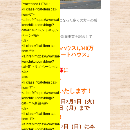
Processed HTML:
<li class="cat-item cat-
item-6">
<a href="https://www.sai-
これまでお世話になった多くの方への感
kenchiku.com/blog/?
謝の気持ちと、
cat=6" >イベントキャン
ペーン</a>
5周年目を迎えた新築事業を記念して！
</li>
<li class="cat-item cat-
二丈モデルハウス1,340万
item-5">
のイエ「コートハウス」
<a href="https://www.sai-
を、
kenchiku.com/blog/?
cat=5" >リノベーション
抽選で1名様
に
</a>
</li>
555万円
で
<li class="cat-item cat-
item-7">
移築販売
いたします！
<a href="https://www.sai-
kenchiku.com/blog/?
お申込は明日2月1日（火）
cat=7" >新築</a>
から2月28日（月）まで
</li>
<li class="cat-item cat-
の1ヶ月間！
item-1">
<a href="https://www.sai-
抽選は3月27日（日）に本
kenchiku.com/blog/?