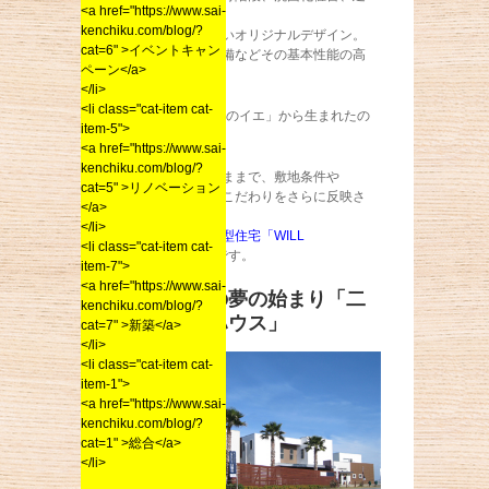
<a href="https://www.sai-
具など、
kenchiku.com/blog/?
他の住宅にはないオリジナルデザイン。
cat=6" >イベントキャン
断熱性や住宅設備などその基本性能の高
ペーン</a>
さも好評です。
</li>
<li class="cat-item cat-
また、「1340万のイエ」から生まれたの
item-5">
が
<a href="https://www.sai-
kenchiku.com/blog/?
基本性能はそのままで、敷地条件や
cat=5" >リノベーション
お客様の好みやこだわりをさらに反映さ
</a>
せた
</li>
オーダーメイド型住宅「WILL
<li class="cat-item cat-
STANDARD」
です。
item-7">
<a href="https://www.sai-
多くの方の夢の始まり「二
kenchiku.com/blog/?
丈モデルハウス」
cat=7" >新築</a>
</li>
<li class="cat-item cat-
item-1">
<a href="https://www.sai-
kenchiku.com/blog/?
cat=1" >総合</a>
</li>