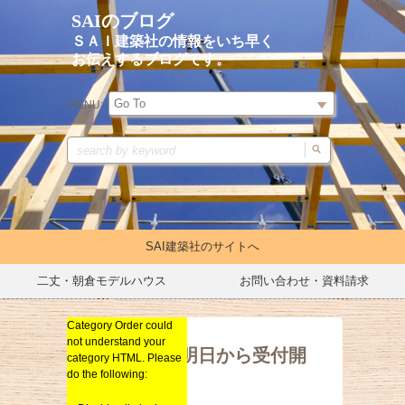
SAIのブログ
ＳＡＩ建築社の情報をいち早く
お伝えするブログです。
MENU:
SAI建築社のサイトへ
二丈・朝倉モデルハウス
お問い合わせ・資料請求
Category Order could
イベントキャンペーン
not understand your
リノベーション
いよいよ明日から受付開
category HTML. Please
始！
do the following:
新築
総合