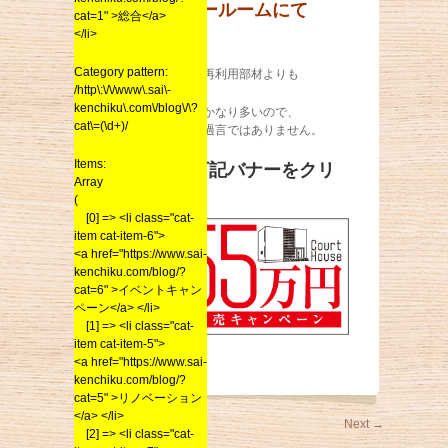
社1階ショールームにて
cat=1" >総合</a>
</li>
行います！
Category pattern:
移築とはいえ、再利用部材よりも
/http\:\/\/www\.sai\-
kenchiku\.com\/blog\/\?
新規部材の方がかなり多いので、
cat\=(\d+)/
新築と言っても過言ではありません。
Items:
詳しくは下記バナーをクリ
Array
ック！
(
[0] => <li class="cat-
item cat-item-6">
<a href="https://www.sai-
kenchiku.com/blog/?
cat=6" >イベントキャン
ペーン</a> </li>
[1] => <li class="cat-
item cat-item-5">
<a href="https://www.sai-
kenchiku.com/blog/?
cat=5" >リノベーション
</a> </li>
←
Previous
Next
→
[2] => <li class="cat-