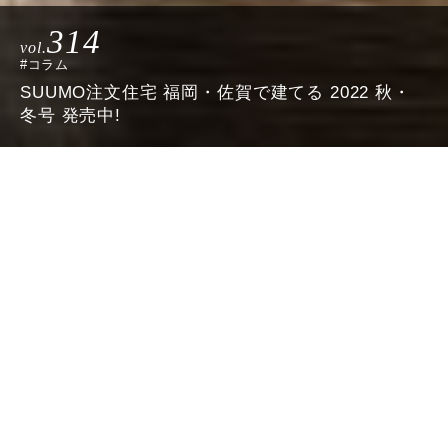
314
vol.
#コラム
SUUMO注文住宅 福岡・佐賀で建てる 2022 秋・
冬号 発売中!
毎号多くの情報を掲載しております
福岡・佐賀で建てる
SUUMO 注文住宅
2022 秋・冬号 発売中です。