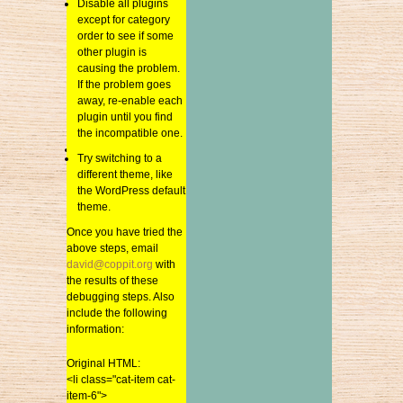
Disable all plugins
Disable all plugins
2018年7月
except for category
except for category
2018年6月
order to see if some
order to see if some
other plugin is
other plugin is
2018年5月
causing the problem.
causing the problem.
2018年4月
If the problem goes
If the problem goes
2018年3月
away, re-enable each
away, re-enable each
2018年2月
plugin until you find
plugin until you find
the incompatible one.
the incompatible one.
2018年1月
Try switching to a
2017年12月
Try switching to a
different theme, like
different theme, like
2017年11月
the WordPress default
the WordPress default
theme.
2017年10月
theme.
Once you have tried the
2017年9月
above steps, email
Once you have tried the
2017年8月
david@coppit.org
above steps, email
2017年7月
david@coppit.org
with
with the results of these
the results of these
2017年6月
debugging steps. Also
debugging steps. Also
include the following
2017年5月
include the following
information:
2017年4月
information:
2017年3月
Original HTML:
Original HTML:
2017年2月
<li class="cat-item cat-
<li class="cat-item cat-
item-6">
2017年1月
item-6">
<a href="https://www.sai-