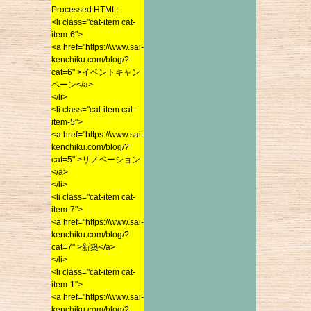
Processed HTML:
2015年4月
<li class="cat-item cat-
<li class="cat-item cat-
item-6">
2015年3月
item-6">
<a href="https://www.sai-
2015年2月
<a href="https://www.sai-
kenchiku.com/blog/?
2015年1月
kenchiku.com/blog/?
cat=6" >イベントキャン
cat=6" >イベントキャン
ペーン</a>
2014年12月
ペーン</a>
</li>
2014年11月
</li>
<li class="cat-item cat-
2014年10月
<li class="cat-item cat-
item-5">
item-5">
2014年9月
<a href="https://www.sai-
<a href="https://www.sai-
kenchiku.com/blog/?
2014年8月
kenchiku.com/blog/?
cat=5" >リノベーション
2014年7月
cat=5" >リノベーション
</a>
2014年6月
</a>
</li>
</li>
2014年5月
<li class="cat-item cat-
<li class="cat-item cat-
item-7">
2014年4月
item-7">
<a href="https://www.sai-
2014年3月
<a href="https://www.sai-
kenchiku.com/blog/?
2014年2月
kenchiku.com/blog/?
cat=7" >新築</a>
cat=7" >新築</a>
</li>
2014年1月
</li>
<li class="cat-item cat-
2013年12月
<li class="cat-item cat-
item-1">
2013年11月
item-1">
<a href="https://www.sai-
<a href="https://www.sai-
2013年10月
kenchiku.com/blog/?
kenchiku.com/blog/?