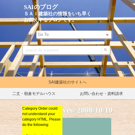
SAIのブログ
ＳＡＩ建築社の情報をいち早く
お伝えするブログです。
MENU:
SAI建築社のサイトへ
二丈・朝倉モデルハウス
お問い合わせ・資料請求
Daily Archives:
2008/10/10
Category Order could
イベントキャンペーン
Category Order could
イベントキャンペーン
not understand your
not understand your
リノベーション
リノベーション
category HTML. Please
category HTML. Please
新築
Archives
do the following:
do the following:
新築
総合
総合