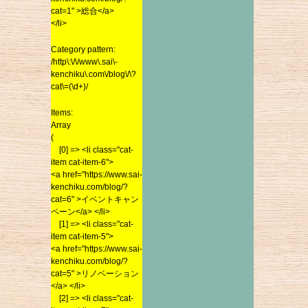
cat=1" >総合</a>
2013年9月
cat=1" >総合</a>
</li>
2013年8月
</li>
2013年7月
Category pattern:
Category pattern:
2013年6月
/http\:\/\/www\.sai\-
/http\:\/\/www\.sai\-
kenchiku\.com\/blog\/\?
2013年5月
kenchiku\.com\/blog\/\?
cat\=(\d+)/
2013年4月
cat\=(\d+)/
2013年3月
Items:
Items:
2013年2月
Array
Array
(
2013年1月
(
[0] => <li class="cat-
2012年12月
[0] => <li class="cat-
item cat-item-6">
2012年11月
item cat-item-6">
<a href="https://www.sai-
<a href="https://www.sai-
kenchiku.com/blog/?
2012年10月
kenchiku.com/blog/?
cat=6" >イベントキャン
2012年9月
cat=6" >イベントキャン
ペーン</a> </li>
2012年8月
ペーン</a> </li>
[1] => <li class="cat-
[1] => <li class="cat-
2012年7月
item cat-item-5">
item cat-item-5">
<a href="https://www.sai-
2012年6月
<a href="https://www.sai-
kenchiku.com/blog/?
2012年5月
kenchiku.com/blog/?
cat=5" >リノベーション
2012年4月
cat=5" >リノベーション
</a> </li>
</a> </li>
2012年3月
[2] => <li class="cat-
[2] => <li class="cat-
item cat-item-7">
2012年2月