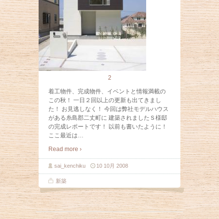
2
着工物件、完成物件、イベントと情報満載の
この秋！ 一日２回以上の更新も出てきまし
た！ お見逃しなく！ 今回は弊社モデルハウス
がある糸島郡二丈町に 建築されましたＳ様邸
の完成レポートです！ 以前も書いたように！
ここ最近は
…
Read more ›
sai_kenchiku
10 10月 2008
新築