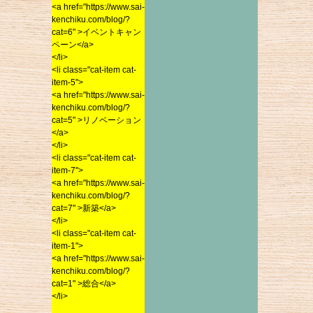
2016年12月
<a href="https://www.sai-
kenchiku.com/blog/?
2016年11月
kenchiku.com/blog/?
cat=6" >イベントキャン
cat=6" >イベントキャン
ペーン</a>
2016年10月
ペーン</a>
</li>
2016年9月
</li>
<li class="cat-item cat-
2016年8月
<li class="cat-item cat-
item-5">
item-5">
2016年7月
<a href="https://www.sai-
<a href="https://www.sai-
kenchiku.com/blog/?
2016年6月
kenchiku.com/blog/?
cat=5" >リノベーション
2016年5月
cat=5" >リノベーション
</a>
2016年4月
</a>
</li>
</li>
2016年3月
<li class="cat-item cat-
<li class="cat-item cat-
item-7">
2016年2月
item-7">
<a href="https://www.sai-
2016年1月
<a href="https://www.sai-
kenchiku.com/blog/?
2015年12月
kenchiku.com/blog/?
cat=7" >新築</a>
cat=7" >新築</a>
</li>
2015年11月
</li>
<li class="cat-item cat-
2015年10月
<li class="cat-item cat-
item-1">
2015年9月
item-1">
<a href="https://www.sai-
<a href="https://www.sai-
2015年8月
kenchiku.com/blog/?
kenchiku.com/blog/?
cat=1" >総合</a>
2015年7月
cat=1" >総合</a>
</li>
2015年6月
</li>
2015年5月
Processed HTML: