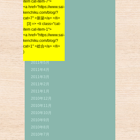
item cat-item-7">
<a href="https://www.sai-
2012年1月
<a href="https://www.sai-
kenchiku.com/blog/?
2011年12月
kenchiku.com/blog/?
cat=7" >新築</a> </li>
cat=7" >新築</a> </li>
[3] => <li class="cat-
2011年11月
[3] => <li class="cat-
item cat-item-1">
2011年10月
item cat-item-1">
<a href="https://www.sai-
2011年9月
<a href="https://www.sai-
kenchiku.com/blog/?
kenchiku.com/blog/?
2011年8月
cat=1" >総合</a> </li>
cat=1" >総合</a> </li>
)
2011年7月
)
2011年6月
2011年5月
2011年4月
2011年3月
2011年2月
2011年1月
2010年12月
2010年11月
2010年10月
2010年9月
2010年8月
2010年7月