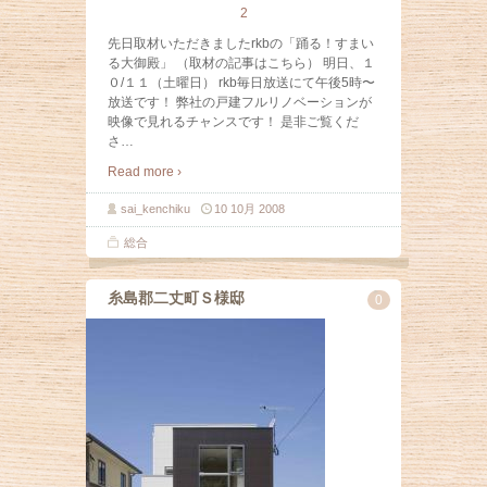
2
先日取材いただきましたrkbの「踊る！すまい
る大御殿」 （取材の記事はこちら） 明日、１
０/１１（土曜日） rkb毎日放送にて午後5時〜
放送です！ 弊社の戸建フルリノベーションが
映像で見れるチャンスです！ 是非ご覧くだ
さ
…
Read more ›
sai_kenchiku
10 10月 2008
総合
糸島郡二丈町Ｓ様邸
0