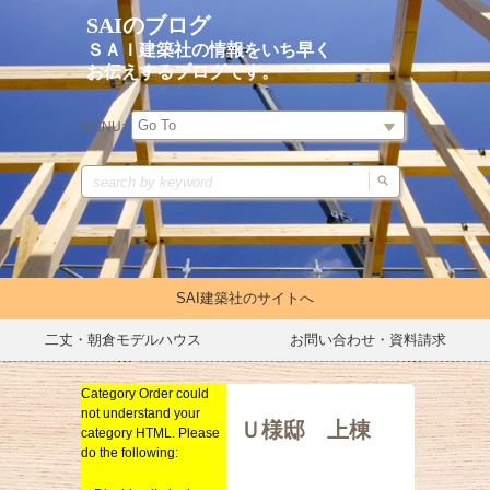
SAIのブログ
ＳＡＩ建築社の情報をいち早く
お伝えするブログです。
MENU:
SAI建築社のサイトへ
二丈・朝倉モデルハウス
お問い合わせ・資料請求
Category Order could
イベントキャンペーン
not understand your
リノベーション
久留米市 Ｕ様邸 上棟
category HTML. Please
式
do the following:
新築
総合