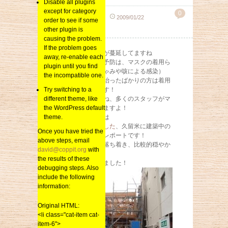
Disable all plugins
except for category
0
sai_kenchiku
2009/01/22
order to see if some
新築
other plugin is
causing the problem.
If the problem goes
インフルエンザが蔓延してますね
away, re-enable each
とにかく最大の予防は、マスクの着用ら
plugin until you find
しいので（くしゃみや咳による感染）
the incompatible one.
気になる方や、治ったばかりの方は着用
Try switching to a
をおすすめします！
different theme, like
弊社も予防を兼ね、多くのスタッフがマ
the WordPress default
スクを着用してますよ！
theme.
今回のレポートは
前回ご紹介しました
、久留米に建築中の
Once you have tried the
Ｕ様邸の上棟式レポートです！
above steps, email
一時期の寒さも落ち着き、比較的穏やか
david@coppit.org
with
な気温の中
the results of these
上棟式が行われました！
debugging steps. Also
include the following
information:
Original HTML:
<li class="cat-item cat-
item-6">