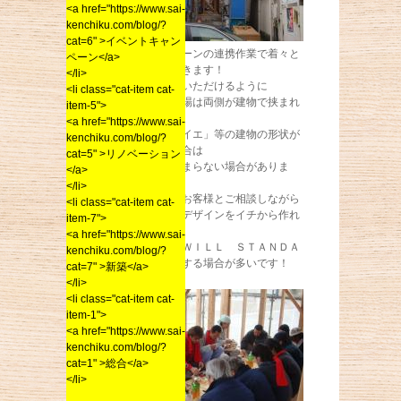
<a href="https://www.sai-
kenchiku.com/blog/?
cat=6" >イベントキャン
スタッフとクレーンの連携作業で着々と
ペーン</a>
作業が進んでいきます！
</li>
上の写真で見ていただけるように
<li class="cat-item cat-
今回建築中の現場は両側が建物で挟まれ
item-5">
ているため
<a href="https://www.sai-
「１３４０万のイエ」等の建物の形状が
kenchiku.com/blog/?
決まっている場合は
cat=5" >リノベーション
うまく土地に収まらない場合がありま
</a>
す。
</li>
そういう場合、お客様とご相談しながら
<li class="cat-item cat-
自由に間取りやデザインをイチから作れ
item-7">
る
<a href="https://www.sai-
注文住宅型の「ＷＩＬＬ ＳＴＡＮＤＡ
kenchiku.com/blog/?
ＲＤ」にて建築する場合が多いです！
cat=7" >新築</a>
</li>
<li class="cat-item cat-
item-1">
<a href="https://www.sai-
kenchiku.com/blog/?
cat=1" >総合</a>
</li>