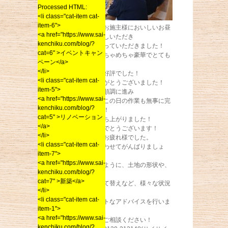
Processed HTML:
<li class="cat-item cat-
item-6">
そして、お昼はお施主様においしいお昼
<a href="https://www.sai-
ご飯をお持てなしいただき
kenchiku.com/blog/?
みんなで輪になっていただきました！
cat=6" >イベントキャン
今回の昼食がめちゃめちゃ豪華でとても
ペーン</a>
おいしく！
</li>
スタッフからも好評でした！
<li class="cat-item cat-
Ｕ様本当にありがとうございました！
item-5">
そして、工事も順調に進み
<a href="https://www.sai-
暗くなる頃にはこの日の作業も無事に完
kenchiku.com/blog/?
了となりました！
cat=5" >リノベーション
立派なイエが立ち上がりました！
</a>
Ｕ様本当におめでとうございます！
</li>
スタッフの皆様お疲れ様でした。
<li class="cat-item cat-
完成まで力を合わせてがんばりましょ
item-7">
う！
<a href="https://www.sai-
上で書きましたように、土地の形状や、
kenchiku.com/blog/?
現在お住まいの
cat=7" >新築</a>
リフォームや立て替えなど、様々な状況
</li>
における
<li class="cat-item cat-
建築の悩みベストなアドバイスを行いま
item-1">
す！
<a href="https://www.sai-
是非、お気軽にご相談ください！
kenchiku.com/blog/?