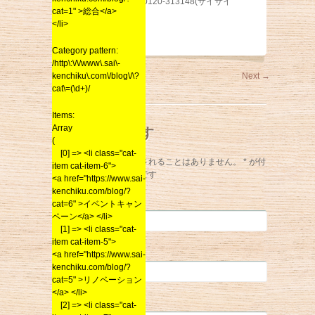
ＳＡＩ建築社
0120-313148(サイサイ
cat=1" >総合</a>
シアワセ)
</li>
Category pattern:
/http\:\/\/www\.sai\-
kenchiku\.com\/blog\/\?
←
Previous
Next
→
cat\=(\d+)/
Items:
Array
コメントを残す
(
[0] => <li class="cat-
メールアドレスが公開されることはありません。
*
が付
item cat-item-6">
いている欄は必須項目です
<a href="https://www.sai-
kenchiku.com/blog/?
名前
*
cat=6" >イベントキャン
ペーン</a> </li>
[1] => <li class="cat-
item cat-item-5">
メール
*
<a href="https://www.sai-
kenchiku.com/blog/?
cat=5" >リノベーション
</a> </li>
サイト
[2] => <li class="cat-