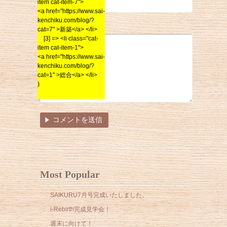
item cat-item-7">
<a href="https://www.sai-
kenchiku.com/blog/?
コメント
cat=7" >新築</a> </li>
[3] => <li class="cat-
item cat-item-1">
<a href="https://www.sai-
kenchiku.com/blog/?
cat=1" >総合</a> </li>
)
Most Popular
SAIKURU7月号完成いたしました。
i-Rebirth完成見学会！
週末に向けて！