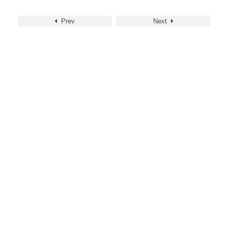
Prev
Next
1
福岡県福岡市早良区野芥4-45-51
tel : 0120-31-3148
Forever Once
The Encounter
ABOUT
MODEL HOUSE
GALLERY
NEW HOUSE
RENOVATION